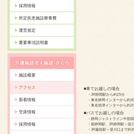
採用情報
所定疾患施設療養費
運営規定
重要事項説明書
施設概要
アクセス
■車でお越しの場合
・JR静岡駅から約25分
新着情報
・東名静岡インターから約3
・東名焼津インターから約2
空床情報
■バスでお越しの場合
・静岡ジャストライン中部国
採用情報
・新静岡駅、JR静岡駅～逆川
・JR藤枝駅～逆川口まで約3