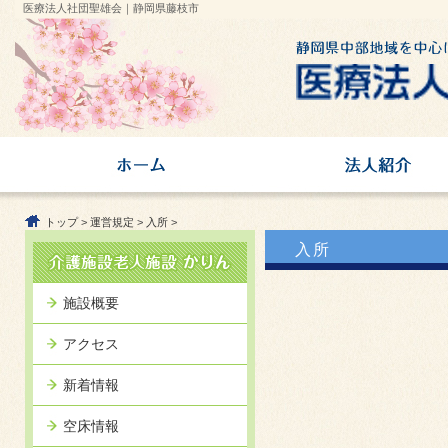
医療法人社団聖雄会｜静岡県藤枝市
トップ
>
運営規定
>
入所
>
入所
施設概要
アクセス
新着情報
空床情報